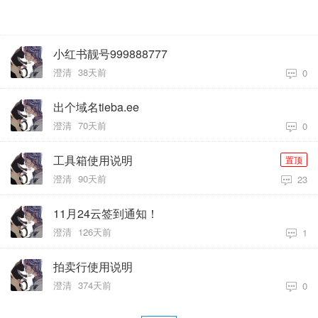
小红书靓号999888777
澄清
38天前
0
出个域名tieba.ee
澄清
70天前
0
工具箱使用说明
置顶
澄清
90天前
23
11月24云签到通知！
澄清
126天前
1
拍卖行使用说明
澄清
374天前
0